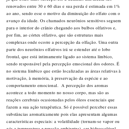
renovados entre 30 e 60 dias e sua perda é estimada em 1%
ao ano, sendo esse o motivo da diminuição do olfato com o
avanço da idade. Os chamados neurônios sensitivos seguem
para o interior do crânio chegando aos bulbos olfativos e,
por fim, ao córtex olfativo, que são estruturas mais
complexas onde ocorre a percepção da olfação. Uma outra
parte dos neurônios olfativos irá se estender até o lobo
frontal, que está intimamente ligado ao sistema límbico,
sendo responsável pela percepção emocional dos odores. É
no sistema límbico que estão localizadas as áreas relativas à
motivação, à memória, à preservação da espécie e ao
comportamento emocional. A percepção dos aromas
acontece a todo momento no nosso corpo, mas são as
reações cerebrais ocasionadas pelos óleos essenciais que
fazem a sua ação terapêutica. Só é possível perceber essas
substâncias aromaticamente pois elas apresentam algumas
características especiais: a volatilidade (tornam-se vapor ou
gás a temperatura e pressão ambientes), ser hidrossolúvel