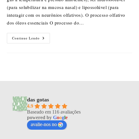
(para solubilizar na mucosa nasal) e lipossolúvel (para
interagir com os neurônios olfativos). O processo olfativo
dos óleos essenciais O processo do…
Óleos
Continue Lendo
Essenciais
Funcionam?
das gotas
4.9
Baseado em 116 avaliações
powered by
G
o
o
g
l
e
avalie-nos no