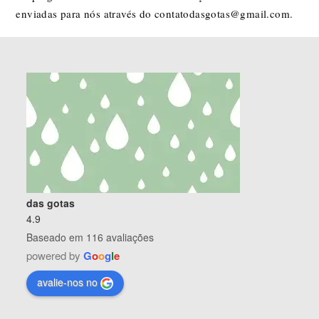
enviadas para nós através do contatodasgotas@gmail.com.
das gotas
4.9
Baseado em 116 avaliações
powered by
G
o
o
g
l
e
avalie-nos no