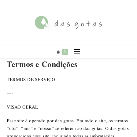
Ir
para
o
conteúdo
0
Termos e Condições
TERMOS DE SERVIÇO
—-
VISÃO GERAL
Esse site é operado por das gotas. Em todo o site, os termos
“nós”, “nos” e “nosso” se referem ao das gotas. O das gotas
proporciona esse site, incluindo todas as informações,