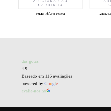
ADICIONAR AO
AD
CARRINHO
colares
,
difusor pessoal
12mm
,
co
das gotas
4.9
Baseado em 116 avaliações
powered by
G
o
o
g
l
e
avalie-nos no