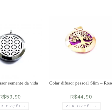
As
As
opções
opções
podem
podem
ser
ser
escolhidas
escolhid
na
na
página
página
do
do
produto
produto
usor semente da vida
Colar difusor pessoal Slim – Ros
R$
59,90
R$
44,90
Este
Este
ER OPÇÕES
VER OPÇÕES
produto
produto
tem
tem