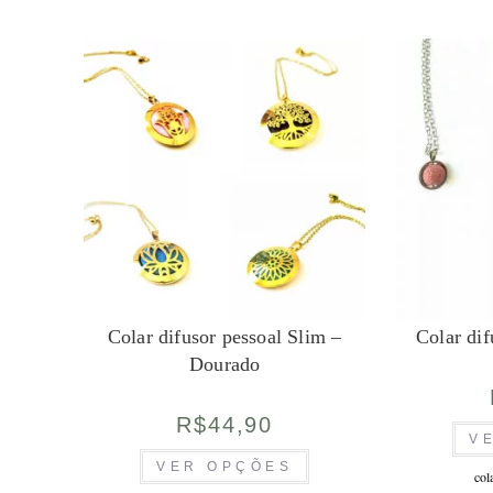
podem
ser
escolhidas
na
página
do
produto
Colar difusor pessoal Slim –
Colar dif
Dourado
R$
44,90
V
Este
VER OPÇÕES
produto
col
tem