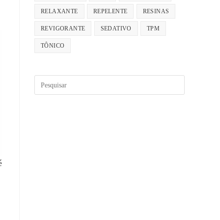
RELAXANTE
REPELENTE
RESINAS
REVIGORANTE
SEDATIVO
TPM
as
TÔNICO
Pressione
a
tecla
“Esc”
para
fechar
o
painel
é
de
pesquisa.