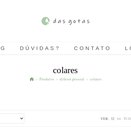
OG
DÚVIDAS?
CONTATO
L
colares
>
Produtos
>
difusor pessoal
>
colares
VER:
32
64
TU