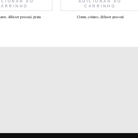
ICIONAR AO
ADICIONAR AO
CARRINHO
CARRINHO
lares
,
difusor pessoal
,
prata
12mm
,
colares
,
difusor pessoal