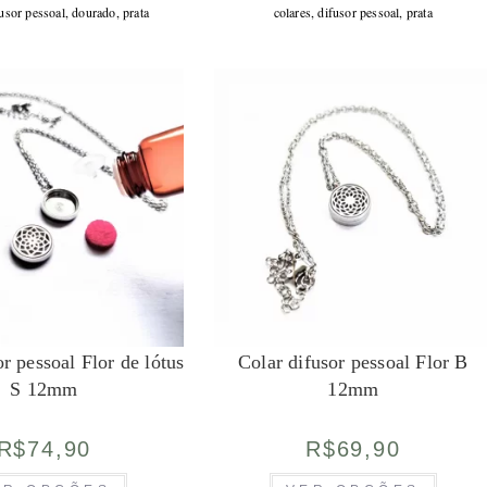
várias
várias
usor pessoal
,
dourado
,
prata
colares
,
difusor pessoal
,
prata
variantes.
variante
As
As
opções
opções
podem
podem
ser
ser
escolhidas
escolhid
na
na
página
página
do
do
produto
produto
r pessoal Flor de lótus
Colar difusor pessoal Flor B
S 12mm
12mm
R$
74,90
R$
69,90
Este
Este