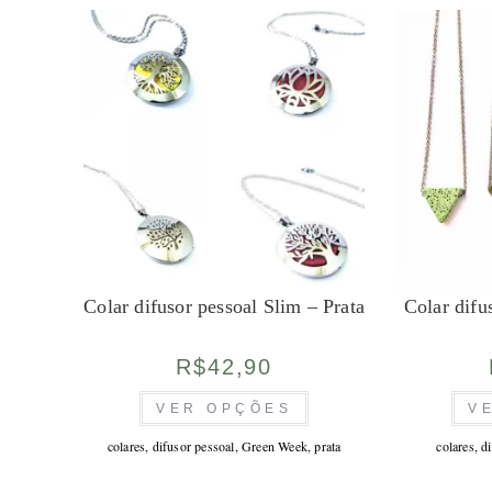
Colar difusor pessoal Slim – Prata
Colar difu
R$
42,90
Este
VER OPÇÕES
V
produto
tem
várias
colares
,
difusor pessoal
,
Green Week
,
prata
colares
,
d
variantes.
As
opções