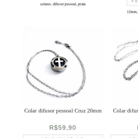
V
várias
colares
,
difusor pessoal
,
prata
variantes.
As
12mm
opções
podem
ser
escolhidas
na
página
do
produto
Colar difusor pessoal Cruz 20mm
Colar dif
R$
59,90