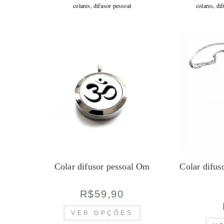
várias
colares
,
difusor pessoal
colares
,
dif
variantes.
As
opções
podem
ser
escolhidas
na
página
do
produto
Colar difusor pessoal Om
Colar difuso
R$
59,90
Este
VER OPÇÕES
produto
tem