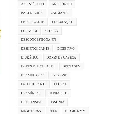
ANTISSÉPTICO
ANTITÓXICO
BACTERICIDA
CALMANTE
as
CICATRIZANTE
CIRCULAÇÃO
CORAGEM
CÍTRICO
DESCONGESTIONANTE
DESINTOXICANTE
DIGESTIVO
DIURÉTICO
DORES DE CABEÇA
DORES MUSCULARES
DRENAGEM
ESTIMULANTE
ESTRESSE
EXPECTORANTE
FLORAL
GRAMÍNEAS
HERBÁCEOS
HIPOTENSIVO
INSÔNIA
MENOPAUSA
PELE
PROMO12MM
s.