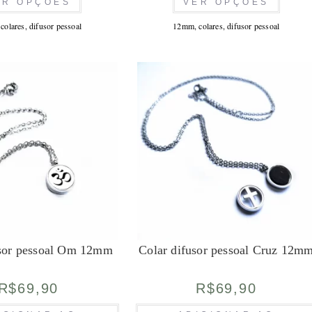
ER OPÇÕES
VER OPÇÕES
produto
produto
tem
tem
várias
várias
,
colares
,
difusor pessoal
12mm
,
colares
,
difusor pessoal
variantes.
variante
As
As
opções
opções
podem
podem
ser
ser
escolhidas
escolhid
na
na
página
página
do
do
produto
produto
usor pessoal Om 12mm
Colar difusor pessoal Cruz 12m
R$
69,90
R$
69,90