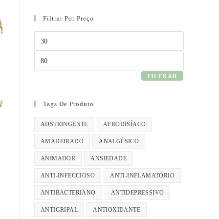
Filtrar Por Preço
Preço
mínimo
Preço
máximo
FILTRAR
Tags De Produto
ADSTRINGENTE
AFRODISÍACO
AMADEIRADO
ANALGÉSICO
ANIMADOR
ANSIEDADE
ANTI-INFECCIOSO
ANTI-INFLAMATÓRIO
ANTIBACTERIANO
ANTIDEPRESSIVO
ANTIGRIPAL
ANTIOXIDANTE
s.