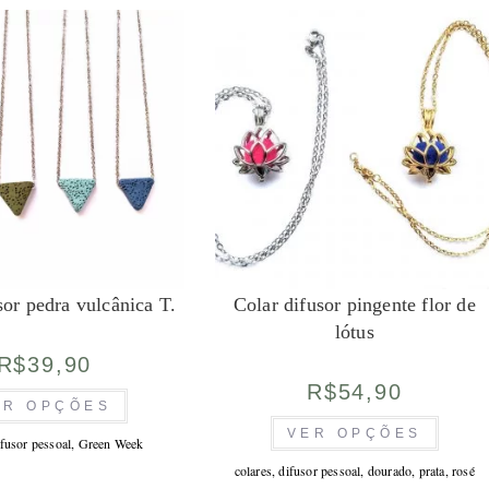
sor pedra vulcânica T.
Colar difusor pingente flor de
lótus
R$
39,90
R$
54,90
Este
ER OPÇÕES
produto
Este
tem
VER OPÇÕES
produto
várias
ifusor pessoal
,
Green Week
tem
variantes.
várias
As
colares
,
difusor pessoal
,
dourado
,
prata
,
rosé
variante
opções