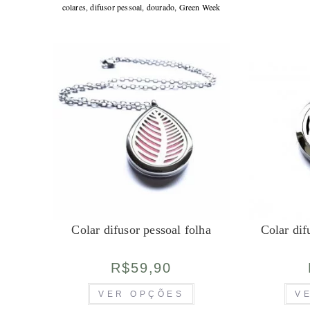
várias
colares
,
difusor pessoal
,
dourado
,
Green Week
variantes.
As
opções
podem
ser
escolhidas
na
página
do
produto
Colar difusor pessoal folha
Colar dif
R$
59,90
Este
VER OPÇÕES
V
produto
tem