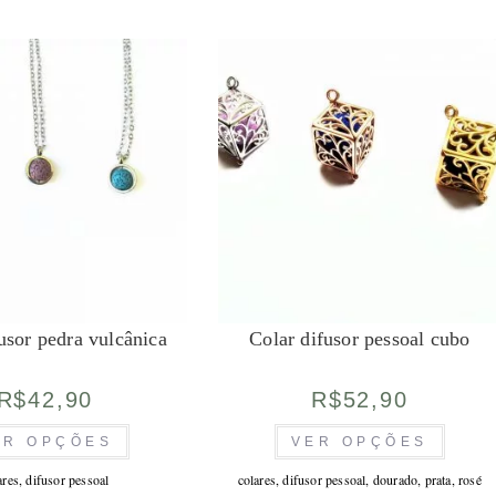
As
podem
opções
ser
podem
escolhidas
ser
na
escolhid
página
na
do
página
produto
do
produto
usor pedra vulcânica
Colar difusor pessoal cubo
R$
42,90
R$
52,90
Este
Este
ER OPÇÕES
VER OPÇÕES
produto
produto
tem
tem
várias
várias
ares
,
difusor pessoal
colares
,
difusor pessoal
,
dourado
,
prata
,
rosé
variantes.
variante