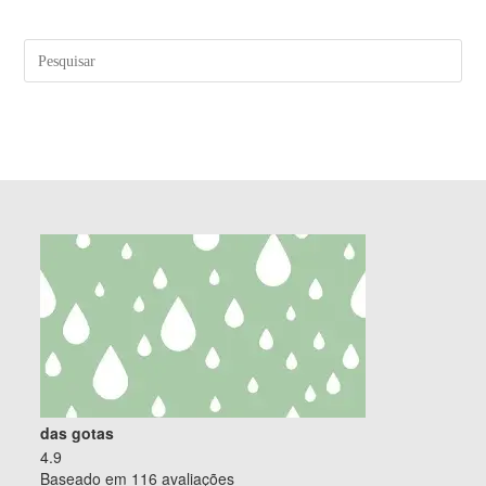
Pre
a
tecl
“Es
par
fec
o
pai
de
pes
das gotas
4.9
Baseado em 116 avaliações