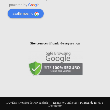
powered by
G
o
o
g
l
e
avalie-nos no
Site com certificado de segurança
Dúvidas
|
Política de Privacidade
|
Termos e Condições
|
Política de Envio e
Devolução