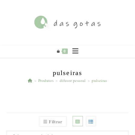
Ir
para
o
conteúdo
0
pulseiras
>
Produtos
>
difusor pessoal
>
pulseiras
Filtrar