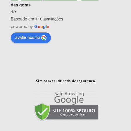
das gotas
4.9
Baseado em 116 avaliações
powered by
G
o
o
g
l
e
avalie-nos no
Site com certificado de segurança