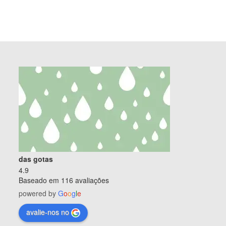
das gotas
4.9
Baseado em 116 avaliações
powered by
G
o
o
g
l
e
avalie-nos no