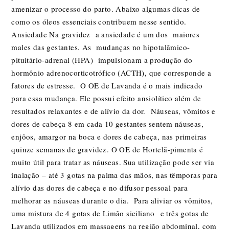
amenizar o processo do parto. Abaixo algumas dicas de
como os óleos essenciais contribuem nesse sentido.
Ansiedade Na gravidez a ansiedade é um dos maiores
males das gestantes. As mudanças no hipotalâmico-
pituitário-adrenal (HPA) impulsionam a produção do
hormônio adrenocorticotrófico (ACTH), que corresponde a
fatores de estresse. O OE de Lavanda é o mais indicado
para essa mudança. Ele possui efeito ansiolítico além de
resultados relaxantes e de alívio da dor. Náuseas, vômitos e
dores de cabeça 8 em cada 10 gestantes sentem náuseas,
enjôos, amargor na boca e dores de cabeça, nas primeiras
quinze semanas de gravidez. O OE de Hortelã-pimenta é
muito útil para tratar as náuseas. Sua utilização pode ser via
inalação – até 3 gotas na palma das mãos, nas têmporas para
alívio das dores de cabeça e no difusor pessoal para
melhorar as náuseas durante o dia. Para aliviar os vômitos,
uma mistura de 4 gotas de Limão siciliano e três gotas de
Lavanda utilizados em massagens na região abdominal, com