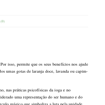
(0)
Por isso, permite que os seus benefícios nos ajude
dos umas gotas de
laranja doce
,
lavanda
ou
capim-
, nas práticas psicofísicas da ioga e no
onsiderado uma representação do ser humano e do
rculo mágico que simboliza a luta pela unidade