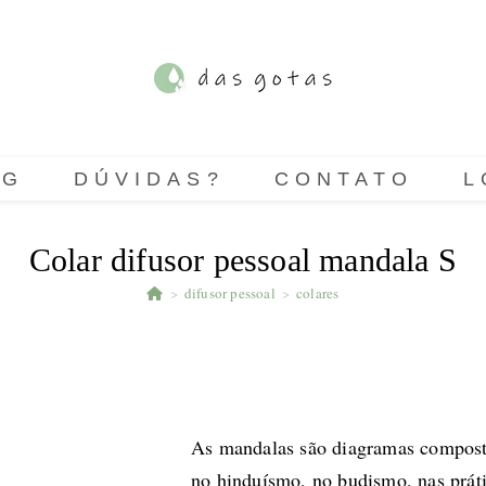
OG
DÚVIDAS?
CONTATO
L
Colar difusor pessoal mandala S
>
difusor pessoal
>
colares
As mandalas são diagramas composto
no hinduísmo, no budismo, nas práti