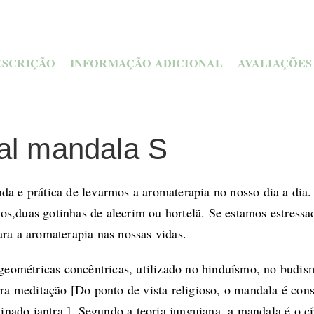
ESCRIÇÃO
INFORMAÇÃO ADICIONAL
AVALIAÇÕES 
oal mandala S
da e prática de levarmos a aromaterapia no nosso dia a dia. 
os,
duas gotinhas de alecrim ou hortelã.
Se estamos estressa
ara a aromaterapia nas nossas vidas.
ométricas concêntricas, utilizado no hinduísmo, no budismo
para meditação [Do ponto de vista religioso, o mandala é c
nado iantra.]. Segundo a teoria junguiana, a mandala é o cí