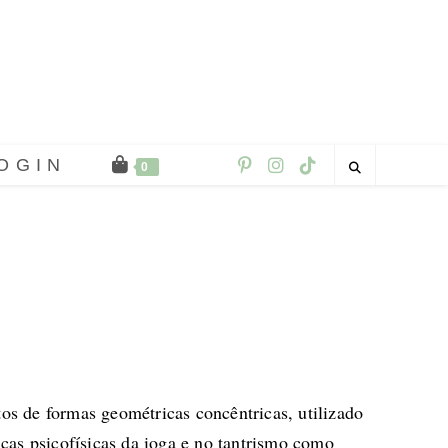
OGIN
0
s de formas geométricas concêntricas, utilizado
cas psicofísicas da ioga e no tantrismo como