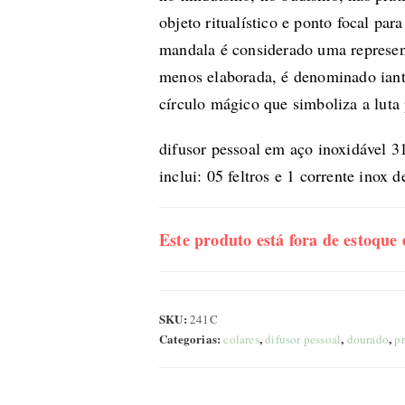
objeto ritualístico e ponto focal par
mandala é considerado uma represen
menos elaborada, é denominado iantr
círculo mágico que simboliza a luta 
difusor pessoal em aço inoxidável 
inclui: 05 feltros e 1 corrente inox 
Este produto está fora de estoque 
SKU:
241C
Categorias:
,
,
,
colares
difusor pessoal
dourado
pr