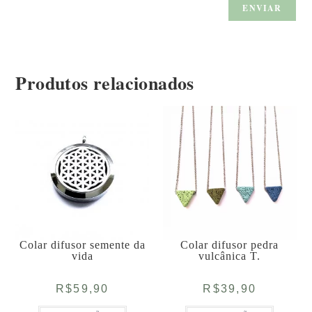
Produtos relacionados
Colar difusor semente da
Colar difusor pedra
vida
vulcânica T.
R$
59,90
R$
39,90
Este
Este