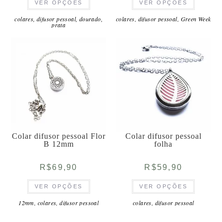
VER OPÇÕES
VER OPÇÕES
produto
produto
tem
tem
várias
várias
colares
,
difusor pessoal
,
dourado
,
colares
,
difusor pessoal
,
Green Week
prata
variantes.
variantes
As
As
opções
opções
podem
podem
ser
ser
escolhidas
escolhida
na
na
página
página
do
do
produto
produto
Colar difusor pessoal Flor
Colar difusor pessoal
B 12mm
folha
R$
69,90
R$
59,90
Este
Este
VER OPÇÕES
VER OPÇÕES
produto
produto
tem
tem
várias
várias
12mm
,
colares
,
difusor pessoal
colares
,
difusor pessoal
variantes.
variantes
As
As