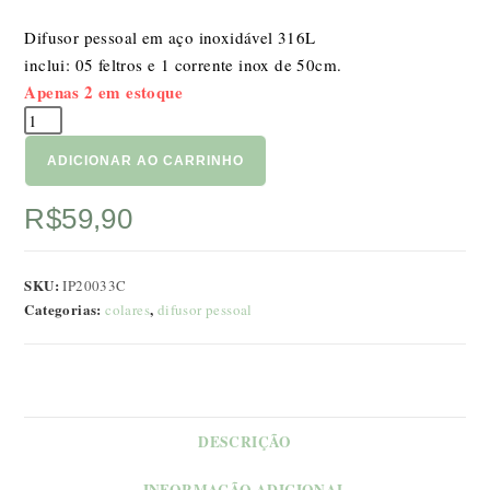
Difusor pessoal em aço inoxidável 316L
inclui: 05 feltros e 1 corrente inox de 50cm.
Apenas 2 em estoque
Colar
difusor
ADICIONAR AO CARRINHO
pessoal
Cruz
R$
59,90
20mm
quantidade
SKU:
IP20033C
Categorias:
,
colares
difusor pessoal
DESCRIÇÃO
INFORMAÇÃO ADICIONAL