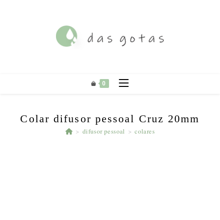
Ir
para
o
conteúdo
0
Colar difusor pessoal Cruz 20mm
>
difusor pessoal
>
colares