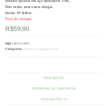
Difusor pessoal em aço inoxidável 316L
Não oxida, nem causa alergia.
Inclui: 05 feltros
Fora de estoque
R$
59,90
SKU:
IP25116PC
Categorias:
,
difusor pessoal
pulseiras
DESCRIÇÃO
INFORMAÇÃO ADICIONAL
AVALIAÇÕES (0)