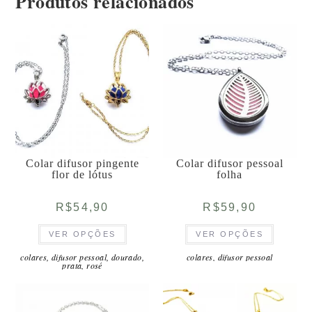
Produtos relacionados
Colar difusor pingente
Colar difusor pessoal
flor de lótus
folha
R$
54,90
R$
59,90
Este
Este
VER OPÇÕES
VER OPÇÕES
produto
produto
tem
tem
várias
várias
colares
,
difusor pessoal
,
dourado
,
colares
,
difusor pessoal
prata
,
rosé
variantes.
variantes
As
As
opções
opções
podem
podem
ser
ser