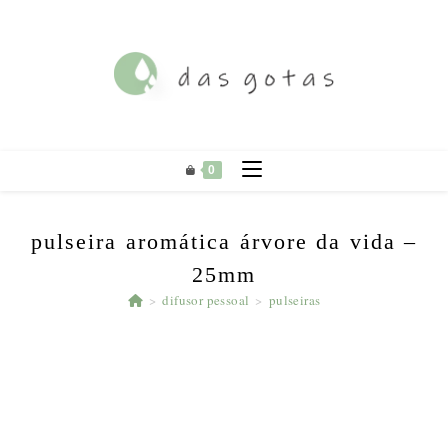
Ir
para
o
conteúdo
0
pulseira aromática árvore da vida –
25mm
>
difusor pessoal
>
pulseiras