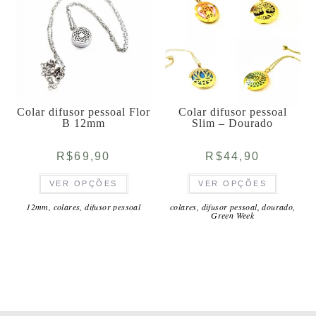
escolhidas
escolhida
na
na
página
página
do
do
produto
produto
Colar difusor pessoal Flor
Colar difusor pessoal
B 12mm
Slim – Dourado
R$
69,90
R$
44,90
Este
Este
VER OPÇÕES
VER OPÇÕES
produto
produto
tem
tem
várias
várias
12mm
,
colares
,
difusor pessoal
colares
,
difusor pessoal
,
dourado
,
Green Week
variantes.
variantes
As
As
opções
opções
podem
podem
ser
ser
escolhidas
escolhida
na
na
página
página
do
do
produto
produto