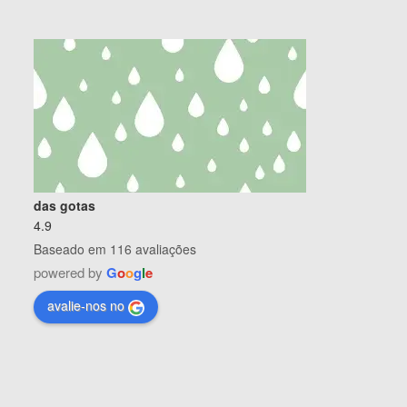
das gotas
4.9
Baseado em 116 avaliações
powered by
G
o
o
g
l
e
avalie-nos no