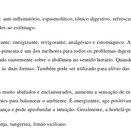
a
: anti-inﬂamatório, espasmolítico, tônico digestivo, refresc
ados ao estômago.
nte, energizante, revigorante, analgésico e estomáquico. A
ä-pimenta é um dos melhores para todos os problemas digest
 suavemente sobre o abdômen no sentido horário. Quando 
 às duas formas. Também pode ser utilizado para alívio das 
muito abafados e enclausurados, aumenta a sensação de exp
ntes para balancear o ambiente. É energizante, age positiva
ança e pode aprofundar a intuição. Geralmente, a hortelã-pim
anja
,
tangerina
,
limão siciliano
.