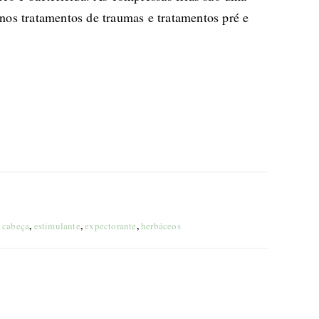
 nos tratamentos de traumas e tratamentos pré e
,
,
,
e cabeça
estimulante
expectorante
herbáceos