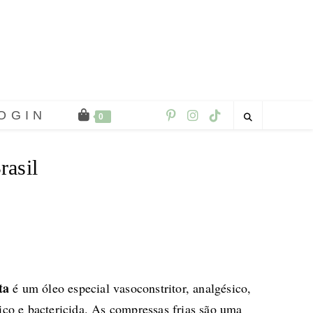
OGIN
0
rasil
ta
é um óleo especial vasoconstritor, analgésico,
lico e bactericida. As compressas frias são uma