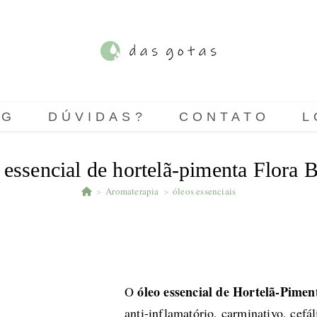
OG
DÚVIDAS?
CONTATO
L
 essencial de hortelã-pimenta Flora B
>
Aromaterapia
>
óleos essenciais
óleo essencial de Hortelã-Pimen
O
anti-inflamatório, carminativo, cefá