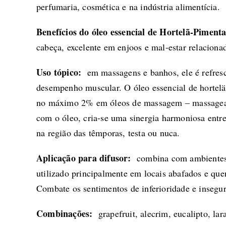
perfumaria, cosmética e na indústria alimentícia.
Benefícios do óleo essencial de Hortelã-Piment
cabeça, excelente em enjoos e mal-estar relacion
Uso tópico:
em massagens e banhos, ele é refresca
desempenho muscular. O óleo essencial de hortel
no máximo 2% em óleos de massagem – massageado
com o óleo, cria-se uma sinergia harmoniosa entre
na região das têmporas, testa ou nuca.
Aplicação para difusor:
combina com ambientes 
utilizado principalmente em locais abafados e que
Combate os sentimentos de inferioridade e insegur
Combinações:
grapefruit
,
alecrim
,
eucalipto
,
lar