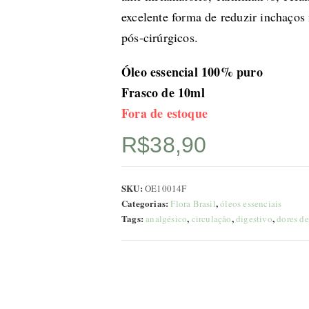
excelente forma de reduzir inchaços
pós-cirúrgicos.
Óleo essencial 100% puro
Frasco de 10ml
Fora de estoque
R$
38,90
SKU:
OE10014F
Categorias:
,
Flora Brasil
óleos essenciais
Tags:
,
,
,
analgésico
circulação
digestivo
dores d