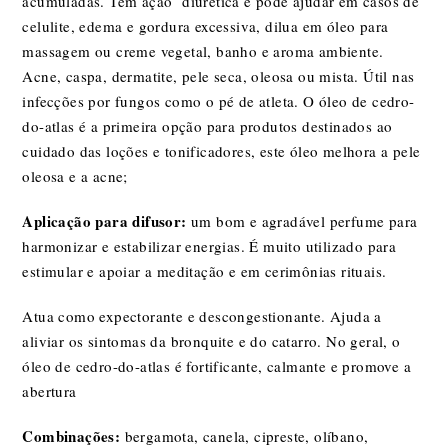
acumuladas. Tem ação diurética e pode ajudar em casos de
celulite, edema e gordura excessiva, dilua em óleo para
massagem ou creme vegetal, banho e aroma ambiente.
Acne, caspa, dermatite, pele seca, oleosa ou mista. Útil nas
infecções por fungos como o pé de atleta. O óleo de cedro-
do-atlas é a primeira opção para produtos destinados ao
cuidado das loções e tonificadores, este óleo melhora a pele
oleosa e a acne;
Aplicação para difusor:
um bom e agradável perfume para
harmonizar e estabilizar energias. É muito utilizado para
estimular e apoiar a meditação e em cerimônias rituais.
Atua como expectorante e descongestionante. Ajuda a
aliviar os sintomas da bronquite e do catarro. No geral, o
óleo de cedro-do-atlas é fortificante, calmante e promove a
abertura
Combinações:
bergamota
,
canela
,
cipreste
,
olíbano
,