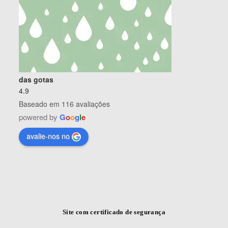
das gotas
4.9
Baseado em 116 avaliações
powered by
G
o
o
g
l
e
avalie-nos no
Site com certificado de segurança