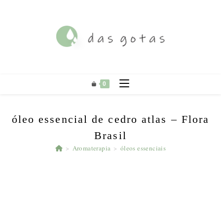
Ir
para
o
conteúdo
0
óleo essencial de cedro atlas – Flora
Brasil
>
Aromaterapia
>
óleos essenciais