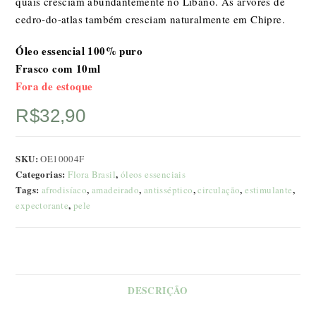
quais cresciam abundantemente no Líbano. As árvores de
cedro-do-atlas também cresciam naturalmente em Chipre.
Óleo essencial 100% puro
Frasco com 10ml
Fora de estoque
R$
32,90
SKU:
OE10004F
Categorias:
,
Flora Brasil
óleos essenciais
Tags:
,
,
,
,
,
afrodisíaco
amadeirado
antisséptico
circulação
estimulante
,
expectorante
pele
DESCRIÇÃO