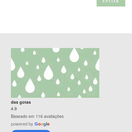
das gotas
4.9
Baseado em 116 avaliações
powered by
G
o
o
g
l
e