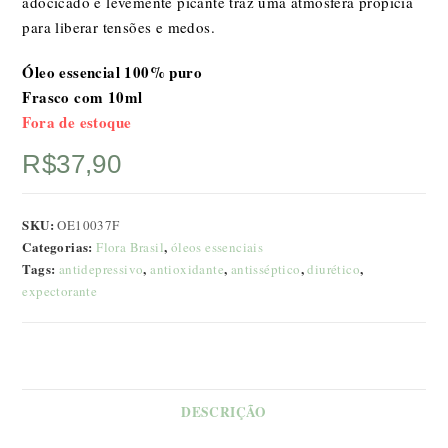
adocicado e levemente picante traz uma atmosfera propicia
para liberar tensões e medos.
Óleo essencial 100% puro
Frasco com 10ml
Fora de estoque
R$
37,90
SKU:
OE10037F
Categorias:
,
Flora Brasil
óleos essenciais
Tags:
,
,
,
,
antidepressivo
antioxidante
antisséptico
diurético
expectorante
DESCRIÇÃO