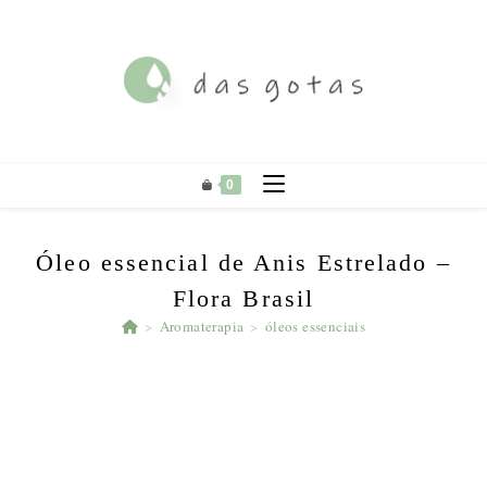
Ir
para
o
conteúdo
0
Óleo essencial de Anis Estrelado –
Flora Brasil
>
Aromaterapia
>
óleos essenciais