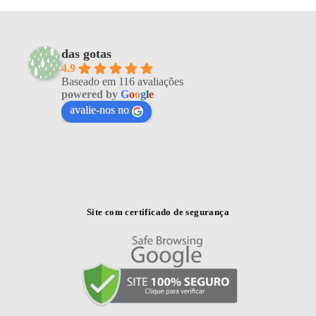
das gotas
4.9
Baseado em 116 avaliações
powered by
G
o
o
g
l
e
avalie-nos no
Site com certificado de segurança