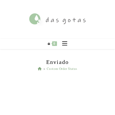
Ir
para
o
conteúdo
0
Enviado
>
Custom Order Status